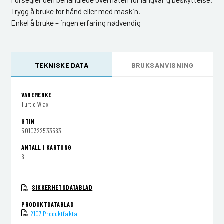
Forsegler den behandlede overflaten for langvarig beskyttelse.
Trygg å bruke for hånd eller med maskin.
Enkel å bruke – ingen erfaring nødvendig
TEKNISKE DATA
BRUKSANVISNING
VAREMERKE
Turtle Wax
GTIN
5010322533563
ANTALL I KARTONG
6
SIKKERHETSDATABLAD
PRODUKTDATABLAD
2107 Produktfakta