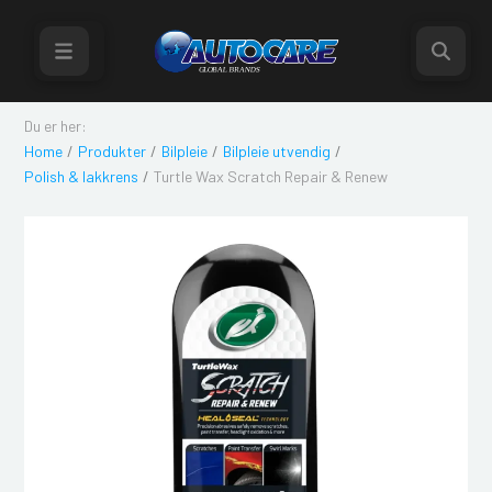
Du er her:
Home
Produkter
Bilpleie
Bilpleie utvendig
/
/
/
/
Polish & lakkrens
Turtle Wax Scratch Repair & Renew
/