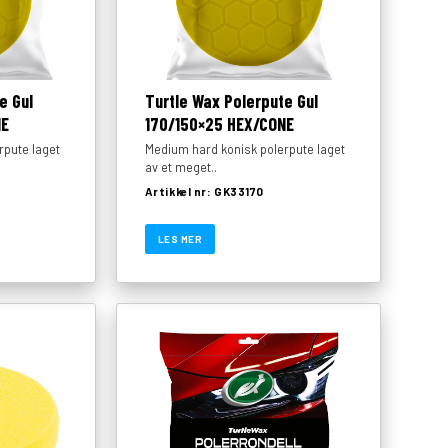
e Gul
Turtle Wax Polerpute Gul
NE
170/150×25 HEX/CONE
rpute laget
Medium hard konisk polerpute laget
av et meget..
Artikkel nr: GK33170
LES MER