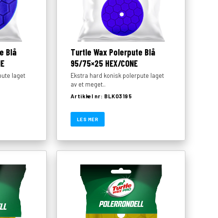
e Blå
Turtle Wax Polerpute Blå
NE
95/75×25 HEX/CONE
pute laget
Ekstra hard konisk polerpute laget
av et meget..
Artikkel nr: BLK03195
LES MER