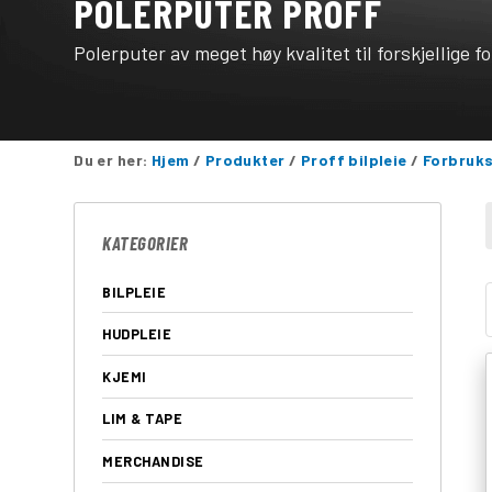
POLERPUTER PROFF
Polerputer av meget høy kvalitet til forskjellige f
Du er her:
Hjem
/
Produkter
/
Proff bilpleie
/
Forbruks
KATEGORIER
BILPLEIE
HUDPLEIE
KJEMI
LIM & TAPE
MERCHANDISE