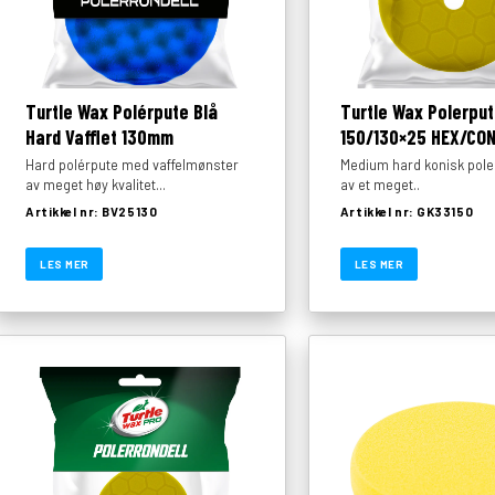
Turtle Wax Polérpute Blå
Turtle Wax Polerput
Hard Vafflet 130mm
150/130×25 HEX/CO
Hard polérpute med vaffelmønster
Medium hard konisk pole
av meget høy kvalitet...
av et meget..
Artikkel nr: BV25130
Artikkel nr: GK33150
LES MER
LES MER