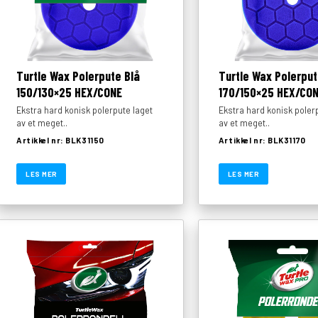
Turtle Wax Polerpute Blå
Turtle Wax Polerput
150/130×25 HEX/CONE
170/150×25 HEX/CO
Ekstra hard konisk polerpute laget
Ekstra hard konisk poler
av et meget..
av et meget..
Artikkel nr: BLK31150
Artikkel nr: BLK31170
LES MER
LES MER