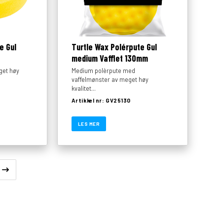
e Gul
Turtle Wax Polérpute Gul
medium Vafflet 130mm
get høy
Medium polèrpute med
vaffelmønster av meget høy
kvalitet...
Artikkel nr: GV25130
LES MER
Next