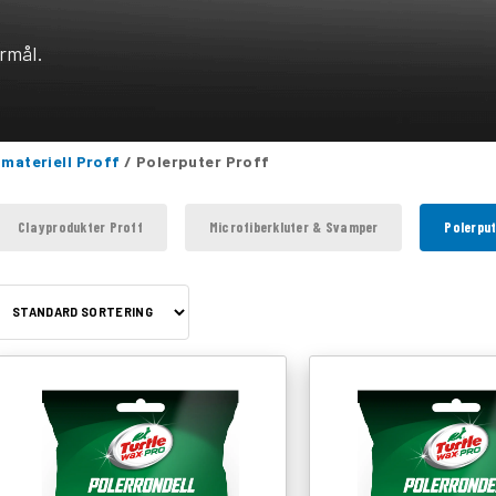
ormål.
materiell Proff
/
Polerputer Proff
Clayprodukter Proff
Microfiberkluter & Svamper
Polerput