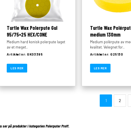
Turtle Wax Polerpute Gul
Turtle Wax Polérput
95/75×25 HEX/CONE
medium 130mm
Medium hard konisk polerpute laget
Medium polèrpute av me
av et meget..
kvalitet. Velegnet for..
Artikkel nr: GK03395
Artikkel nr: G25130
LES MER
LES MER
1
2
u ser på produkter i kategorien
Polerputer Proff.