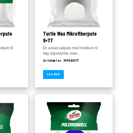
erpute
Turtle Wax Mikrofiberpute
9×77
dium til
En universalpute med medium til
høy slipestyrke, men..
Artikkel nr: MP09977
LES MER