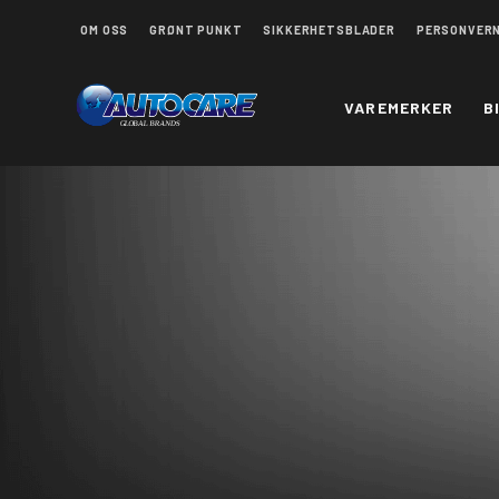
OM OSS
GRØNT PUNKT
SIKKERHETSBLADER
PERSONVER
VAREMERKER
B