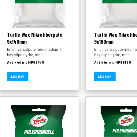
Turtle Wax Mikrofiberpute
Turtle Wax Mikrofib
9x140mm
9x160mm
En universalpute med medium til
En universalpute med me
høy slipestyrke, men..
høy slipestyrke, men..
Artikkel nr: MP99140
Artikkel nr: MP99160
LES MER
LES MER